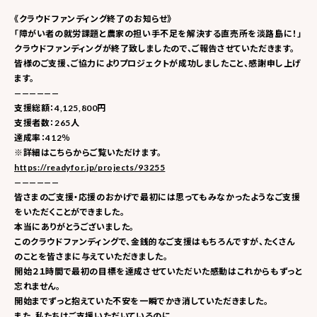
《クラウドファンディング終了のお知らせ》
「障がい者の就労課題と農家の担い手不足を解決する直売所を淡路島に！」
クラウドファンディングが終了致しましたので、ご報告させていただきます。
皆様のご支援、ご協力によりプロジェクトが成功しましたこと、感謝申し上げ
ます。
——————
支援総額：4,125,800円
支援者数：265人
達成率：412％
※詳細はこちらからご覧いただけます。
https://readyfor.jp/projects/93255
——————
皆さまのご支援・応援のおかげで最初には思ってもみなかったようなご支援
をいただくことができました。
本当にありがとうございました。
このクラウドファンディングで、金銭的なご支援はもちろんですが、たくさん
のことを皆さまに与えていただきました。
開始２１時間で最初の目標を達成させていただいた感動はこれからもずっと
忘れません。
開始までずっと抱えていた不安を一瞬でかき消していただきました。
また、私たちはご支援いただいているのに