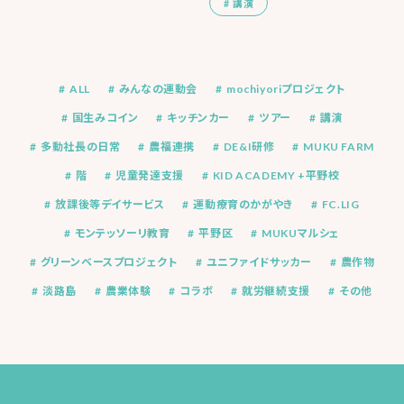
講演
ALL
みんなの運動会
mochiyoriプロジェクト
国生みコイン
キッチンカー
ツアー
講演
多動社長の日常
農福連携
DE&I研修
MUKU FARM
階
児童発達支援
KID ACADEMY +平野校
放課後等デイサービス
運動療育のかがやき
FC.LIG
モンテッソーリ教育
平野区
MUKUマルシェ
グリーンベースプロジェクト
ユニファイドサッカー
農作物
淡路島
農業体験
コラボ
就労継続支援
その他