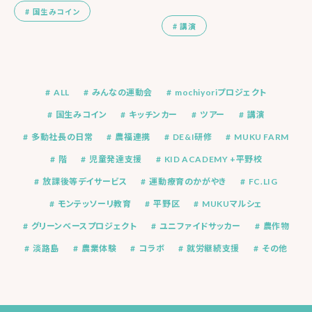
国生みコイン
講演
ALL
みんなの運動会
mochiyoriプロジェクト
国生みコイン
キッチンカー
ツアー
講演
多動社長の日常
農福連携
DE&I研修
MUKU FARM
階
児童発達支援
KID ACADEMY +平野校
放課後等デイサービス
運動療育のかがやき
FC.LIG
モンテッソーリ教育
平野区
MUKUマルシェ
グリーンベースプロジェクト
ユニファイドサッカー
農作物
淡路島
農業体験
コラボ
就労継続支援
その他