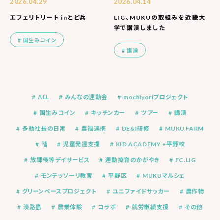
2026.04.29
2026.04.14
エフェリトリート inとど兵
LIG、MUKUの取組みを近畿大
学で講演しました
国生みコイン
講演
ALL
みんなの運動会
mochiyoriプロジェクト
国生みコイン
キッチンカー
ツアー
講演
多動社長の日常
農福連携
DE&I研修
MUKU FARM
階
児童発達支援
KID ACADEMY +平野校
放課後等デイサービス
運動療育のかがやき
FC.LIG
モンテッソーリ教育
平野区
MUKUマルシェ
グリーンベースプロジェクト
ユニファイドサッカー
農作物
淡路島
農業体験
コラボ
就労継続支援
その他