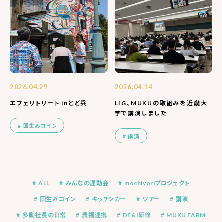
2026.04.29
2026.04.14
エフェリトリート inとど兵
LIG、MUKUの取組みを近畿大
学で講演しました
国生みコイン
講演
ALL
みんなの運動会
mochiyoriプロジェクト
国生みコイン
キッチンカー
ツアー
講演
多動社長の日常
農福連携
DE&I研修
MUKU FARM