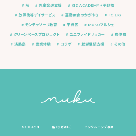
階
児童発達支援
KID ACADEMY +平野校
放課後等デイサービス
運動療育のかがやき
FC.LIG
モンテッソーリ教育
平野区
MUKUマルシェ
グリーンベースプロジェクト
ユニファイドサッカー
農作物
淡路島
農業体験
コラボ
就労継続支援
その他
MUKUとは
階（きざはし）
インクルーシブ事業