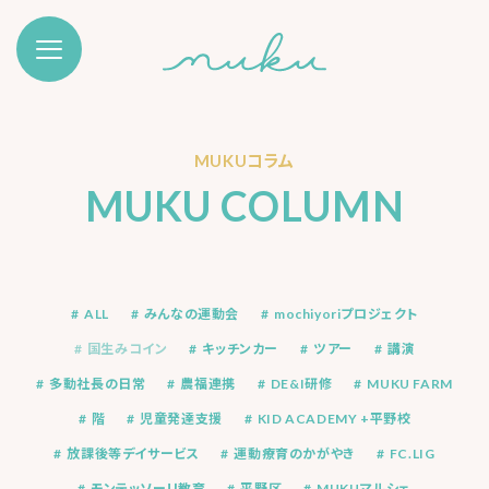
MUKUコラム
MUKU COLUMN
ALL
みんなの運動会
mochiyoriプロジェクト
国生みコイン
キッチンカー
ツアー
講演
多動社長の日常
農福連携
DE&I研修
MUKU FARM
階
児童発達支援
KID ACADEMY +平野校
放課後等デイサービス
運動療育のかがやき
FC.LIG
モンテッソーリ教育
平野区
MUKUマルシェ