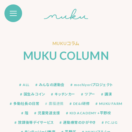
MUKUコラム
MUKU COLUMN
ALL
みんなの運動会
mochiyoriプロジェクト
国生みコイン
キッチンカー
ツアー
講演
多動社長の日常
農福連携
DE&I研修
MUKU FARM
階
児童発達支援
KID ACADEMY +平野校
放課後等デイサービス
運動療育のかがやき
FC.LIG
モンテッソーリ教育
平野区
MUKUマルシェ