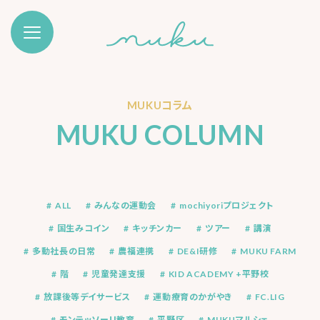
MUKUコラム
MUKU COLUMN
ALL
みんなの運動会
mochiyoriプロジェクト
国生みコイン
キッチンカー
ツアー
講演
多動社長の日常
農福連携
DE&I研修
MUKU FARM
階
児童発達支援
KID ACADEMY +平野校
放課後等デイサービス
運動療育のかがやき
FC.LIG
モンテッソーリ教育
平野区
MUKUマルシェ